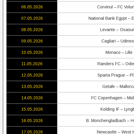
06.05.2026
Corvinul – FC Volun
07.05.2026
National Bank Egypt – E
08.05.2026
Levante – Osasu
09.05.2026
Cagliari – Udine
10.05.2026
Monaco – Lille
11.05.2026
Randers FC – Ode
12.05.2026
Sparta Prague – P
13.05.2026
Getafe – Mallorc
14.05.2026
FC Copenhagen – Midt
15.05.2026
Kolding IF – Lyng
16.05.2026
B. Monchengladbach – H
17.05.2026
Newcastle – West