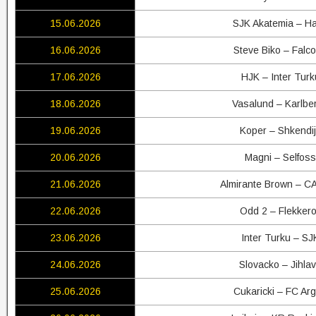
15.06.2026
SJK Akatemia – H
16.06.2026
Steve Biko – Falc
17.06.2026
HJK – Inter Turk
18.06.2026
Vasalund – Karlbe
19.06.2026
Koper – Shkendi
20.06.2026
Magni – Selfoss
21.06.2026
Almirante Brown – CA
22.06.2026
Odd 2 – Flekker
23.06.2026
Inter Turku – SJ
24.06.2026
Slovacko – Jihla
25.06.2026
Cukaricki – FC Ar