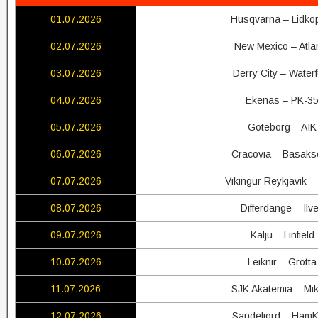
01.07.2026
Husqvarna – Lidko
02.07.2026
New Mexico – Atla
03.07.2026
Derry City – Water
04.07.2026
Ekenas – PK-3
05.07.2026
Goteborg – AIK
06.07.2026
Cracovia – Basaks
07.07.2026
Vikingur Reykjavik –
08.07.2026
Differdange – Ilv
09.07.2026
Kalju – Linfield
10.07.2026
Leiknir – Grotta
11.07.2026
SJK Akatemia – Mik
12.07.2026
Sandefjord – Ham