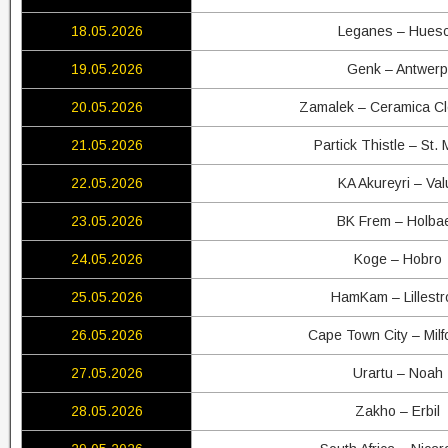
18.05.2026
Leganes – Hues
19.05.2026
Genk – Antwerp
20.05.2026
Zamalek – Ceramica Cl
21.05.2026
Partick Thistle – St. 
22.05.2026
KA Akureyri – Val
23.05.2026
BK Frem – Holba
24.05.2026
Koge – Hobro
25.05.2026
HamKam – Lillest
26.05.2026
Cape Town City – Milf
27.05.2026
Urartu – Noah
28.05.2026
Zakho – Erbil