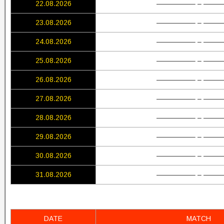
22.08.2026
—————– – ——
23.08.2026
—————– – ——
24.08.2026
—————– – ——
25.08.2026
—————– – ——
26.08.2026
—————– – ——
27.08.2026
—————– – ——
28.08.2026
—————– – ——
29.08.2026
—————– – ——
30.08.2026
—————– – ——
31.08.2026
—————– – ——
DATE
MATCH