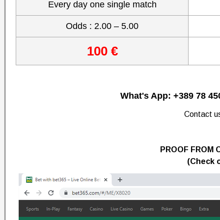
Every day one single match
Odds : 2.00 – 5.00
100 €
What's App: +389 78 4
Contact us
PROOF FROM O
(Check o