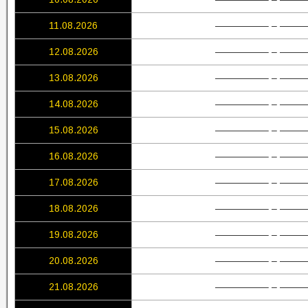
11.08.2026
—————– – ——
12.08.2026
—————– – ——
13.08.2026
—————– – ——
14.08.2026
—————– – ——
15.08.2026
—————– – ——
16.08.2026
—————– – ——
17.08.2026
—————– – ——
18.08.2026
—————– – ——
19.08.2026
—————– – ——
20.08.2026
—————– – ——
21.08.2026
—————– – ——