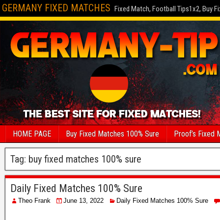
GERMANY FIXED MATCHES
Fixed Match, Football Tips1x2, Buy F
HOME PAGE
Buy Fixed Matches 100% Sure
Proof’s Fixed 
Tag:
buy fixed matches 100% sure
Daily Fixed Matches 100% Sure
Theo Frank
June 13, 2022
Daily Fixed Matches 100% Sure